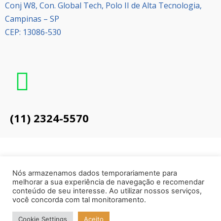
Conj W8, Con. Global Tech, Polo II de Alta Tecnologia,
Campinas – SP
CEP: 13086-530
(11) 2324-5570
Nós armazenamos dados temporariamente para
melhorar a sua experiência de navegação e recomendar
© 2024 Direitos Reservados – NexVitro biologics
conteúdo de seu interesse. Ao utilizar nossos serviços,
você concorda com tal monitoramento.
Cookie Settings
Aceito