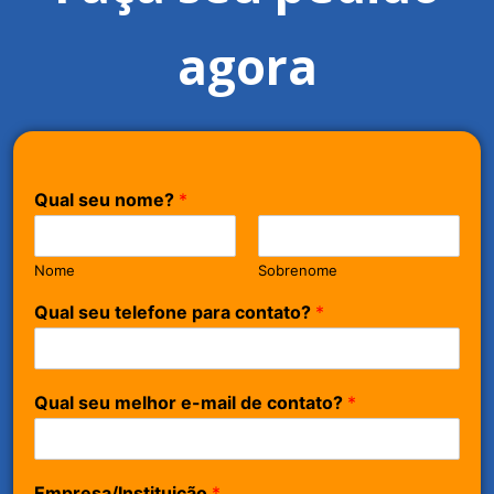
agora
Qual seu nome?
*
Nome
Sobrenome
Qual seu telefone para contato?
*
Qual seu melhor e-mail de contato?
*
Empresa/Instituição
*