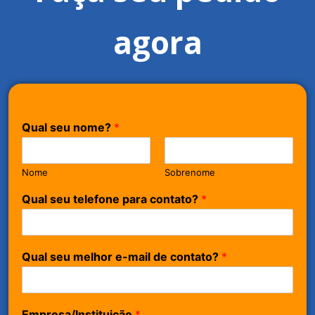
agora
Qual seu nome?
*
Nome
Sobrenome
Qual seu telefone para contato?
*
Qual seu melhor e-mail de contato?
*
Empresa/Instituição
*