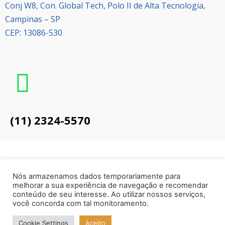
Conj W8, Con. Global Tech, Polo II de Alta Tecnologia,
Campinas – SP
CEP: 13086-530
(11) 2324-5570
Nós armazenamos dados temporariamente para
melhorar a sua experiência de navegação e recomendar
© 2024 Direitos Reservados – NexVitro biologics
conteúdo de seu interesse. Ao utilizar nossos serviços,
você concorda com tal monitoramento.
Cookie Settings
Aceito